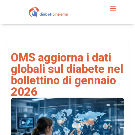
OMS aggiorna i dati
globali sul diabete nel
bollettino di gennaio
2026