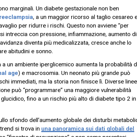
ono marginali. Un diabete gestazionale non ben
reeclampsia
, a un maggior ricorso al taglio cesareo e
ravaglio per ridurre i rischi. Questo non avviene “per
 si intreccia con pressione, infiammazione, aumento di
ravidanza diventa più medicalizzata, cresce anche lo
re abitudini e sonno.
na a un ambiente iperglicemico aumenta la probabilità d
nal age
) e macrosomia. Un neonato più grande può
hi immediati, ma la storia non finisce lì. Diverse linee
ione può “programmare” una maggiore vulnerabilità
lucidico, fino a un rischio più alto di diabete tipo 2 in
ullo sfondo dell’aumento globale dei disturbi metabolic
trend si trova in
una panoramica sui dati globali del