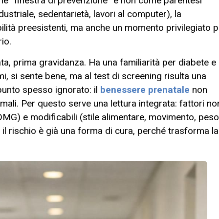
ome “finestra di prevenzione” e non come parentesi
ustriale, sedentarietà, lavori al computer), la
ilità preesistenti, ma anche un momento privilegiato p
io.
a, prima gravidanza. Ha una familiarità per diabete e
, si sente bene, ma al test di screening risulta una
 punto spesso ignorato: il
benessere prenatale
non
ali. Per questo serve una lettura integrata: fattori no
 DMG) e modificabili (stile alimentare, movimento, peso
il rischio è già una forma di cura, perché trasforma la