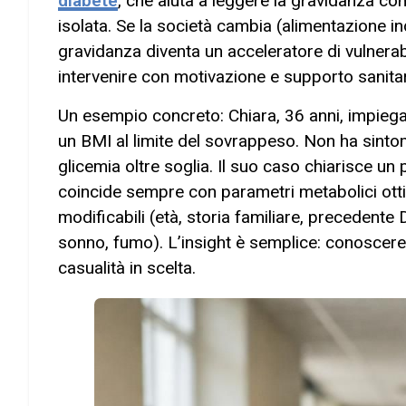
diabete
, che aiuta a leggere la gravidanza c
isolata. Se la società cambia (alimentazione ind
gravidanza diventa un acceleratore di vulnerab
intervenire con motivazione e supporto sanitar
Un esempio concreto: Chiara, 36 anni, impiegat
un BMI al limite del sovrappeso. Non ha sintomi
glicemia oltre soglia. Il suo caso chiarisce un
coincide sempre con parametri metabolici ottim
modificabili (età, storia familiare, precedente
sonno, fumo). L’insight è semplice: conoscere 
casualità in scelta.