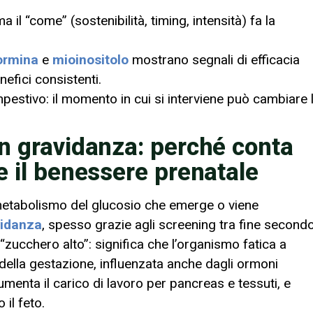
l “come” (sostenibilità, timing, intensità) fa la
ormina
e
mioinositolo
mostrano segnali di efficacia
nefici consistenti.
estivo: il momento in cui si interviene può cambiare 
in gravidanza: perché conta
e il benessere prenatale
metabolismo del glucosio che emerge o viene
vidanza
, spesso grazie agli screening tra fine second
“zucchero alto”: significa che l’organismo fatica a
della gestazione, influenzata anche dagli ormoni
umenta il carico di lavoro per pancreas e tessuti, e
il feto.