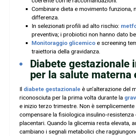
coerente con le raccomandazioni.
Combinare dieta e movimento funziona, ma i
differenza.
In selezionati profili ad alto rischio:
metf
preventiva; i probiotici non hanno dato be
Monitoraggio glicemico
e screening temp
traiettoria della gravidanza.
Diabete gestazionale 
per la salute materna 
Il
diabete gestazionale
è un’alterazione del 
riconosciuta per la prima volta durante la
gra
e inizio terzo trimestre. Non è semplicemente 
compensare la fisiologica insulino-resistenza 
placentari. Quando la glicemia resta elevata, a
cambiano i segnali metabolici che raggiungono 