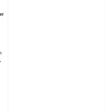
er
n
,