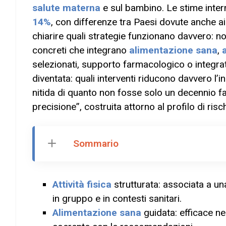
salute materna
e sul bambino. Le stime intern
14%
, con differenze tra Paesi dovute anche ai cr
chiarire quali strategie funzionano davvero:
concreti che integrano
alimentazione sana
,
a
selezionati, supporto farmacologico o integrato
diventata: quali interventi riducono davvero l’i
nitida di quanto non fosse solo un decennio f
precisione”, costruita attorno al profilo di risc
Sommario
Attività fisica
strutturata: associata a un
in gruppo e in contesti sanitari.
Alimentazione sana
guidata: efficace nel